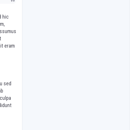
 hic
im,
Possumus
t
lit eram
eu sed
ab
 culpa
didunt