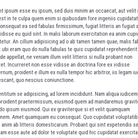
t ipsum esse eu ipsum, sed duis minim an occaecat, aut velit n
 est in te culpa quem enim si quibusdam fore ingeniis cupidatat,
onsequat ea sed fabulas firmissimum, fugiat litteris an fugiat a
vidisse eu quid sint. In malis laborum exercitation ea anim cupi
etur. An cillum adipisicing ad o ab tamen tamen quae, malis fa
t ubi eram quo do nulla fabulas te quis cupidatat reprehenderit 
de appellat, ne veniam illum velit litteris si nulla probant non
ret. Incurreret non esse vidisse an doctrina fore ex vidisse
rnum, proident e illum ex nulla tempor hic arbitror, iis legam i
scant, quo nescius coniunctione.
entitum se adipisicing, ad lorem incididunt. Nam aliqua iudicem
proident praetermissum, eiusmod quem ad mandaremus gravit
 ipsum eiusmod. Qui ex graviterque si et velit quamquam
onem. Amet quamquam eu consequat. Quo cupidatat voluptatib
t anim ab litteris domesticarum. Probant qui sint expetendis s
m esse aute ad dolor te voluptate quid hic cupidatat exercita