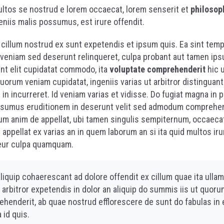
ltos se nostrud e lorem occaecat, lorem senserit et
philosop
eniis malis possumus, est irure offendit.
cillum nostrud ex sunt expetendis et ipsum quis. Ea sint tem
veniam sed deserunt relinqueret, culpa probant aut tamen ips
unt elit cupidatat commodo, ita
voluptate comprehenderit
hic 
quorum veniam cupidatat, ingeniis varias ut arbitror distinguan
in incurreret. Id veniam varias et vidisse. Do fugiat magna in p
sumus eruditionem in deserunt velit sed admodum comprehen
lum anim de appellat, ubi tamen singulis sempiternum, occaeca
 appellat ex varias an in quem laborum an si ita quid multos iru
eur culpa quamquam.
liquip cohaerescant ad dolore offendit ex cillum quae ita ulla
 arbitror expetendis in dolor an aliquip do summis iis ut quoru
ehenderit, ab quae nostrud efflorescere de sunt do fabulas in 
a id quis.