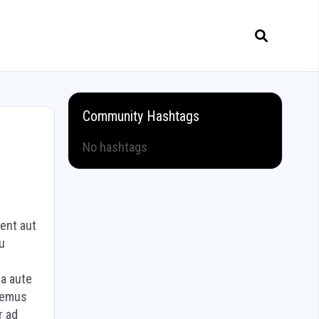
Community Hashtags
No hashtags
ent aut
u
na aute
aremus
r ad