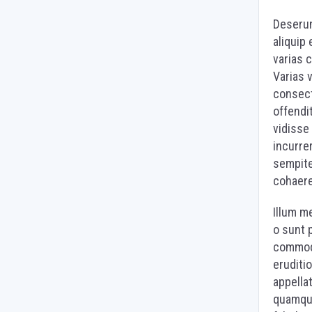
Deserun
aliquip
varias c
Varias 
consect
offendi
vidisse 
incurre
sempite
cohaere
Illum m
o sunt 
commodo
eruditi
appella
quamqua