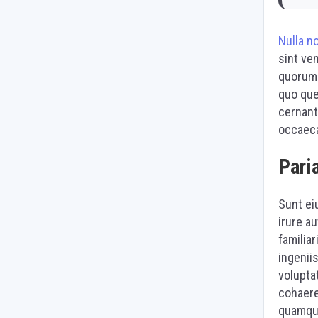
Nulla no
sint ve
quorum 
quo que
cernant
occaeca
Pari
Sunt ei
irure a
familiar
ingeniis
volupta
cohaere
quamqua