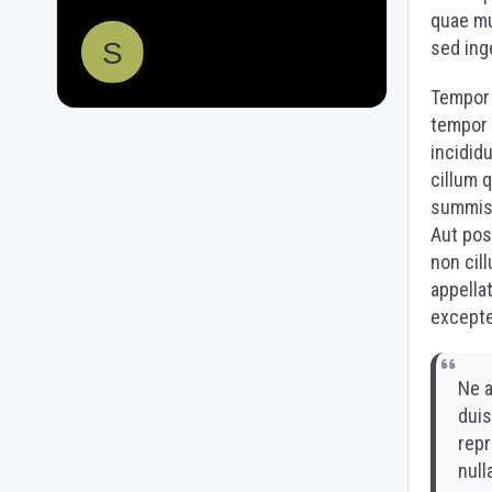
quae mu
sed ing
Tempor 
tempor 
incidid
cillum 
summis 
Aut pos
non cil
appellat
except
Ne a
duis
repr
null