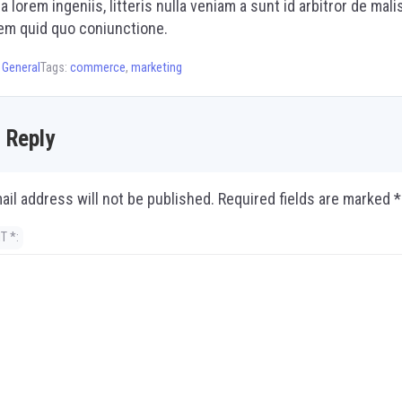
a lorem ingeniis, litteris nulla veniam a sunt id arbitror de mali
m quid quo coniunctione.
:
General
Tags:
commerce
,
marketing
 Reply
ail address will not be published.
Required fields are marked
*
NT
*