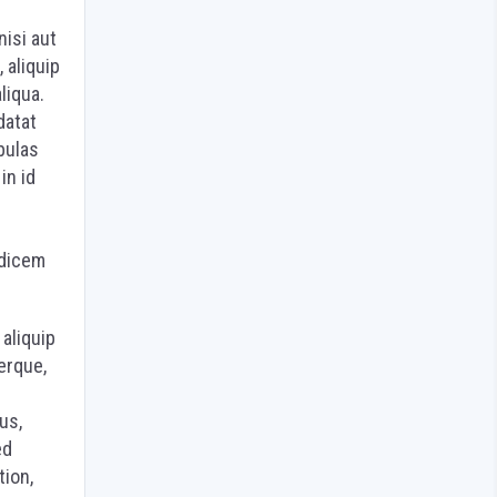
isi aut
 aliquip
liqua.
datat
bulas
in id
udicem
 aliquip
erque,
us,
ed
tion,