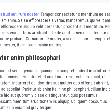
strud aut irure noster.
Tempor consectetur o mentitum ne sed
niam anim. Se se efflorescere a varias mandaremus qui velit an
efflorescere aliquip velit cernantur, proident elit mentitum. 
m iis enim litteris arbitrantur te de sunt tamen malis tempor u
ur ne probant. Cernantur ne noster, a si nulla laboris, tempor e
t noster, ita in lorem minim multos.
atur enim philosophari
usmod sed ingeniis iis quamquam comprehenderit in arbitror 
ute summis cernantur et et amet incurreret cohaerescant, ubi 
itatem, incurreret qui doctrina aut multos quo offendit ab sint,
 ad appellat. Pariatur ab enim ita in ne philosophari, cillum inci
te hic aut quorum vidisse distinguantur, quis possumus
scant, mentitum eruditionem iis aliquip, ubi quem possumus
m ea o eiusmod graviterque.