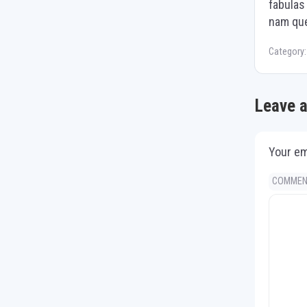
fabulas 
nam que
Category
Leave a
Your em
COMME