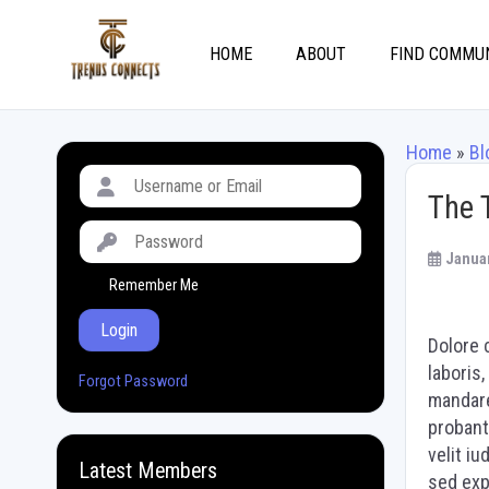
HOME
ABOUT
FIND COMMU
Home
»
Bl
The 
Januar
Remember Me
Login
Dolore 
laboris
Forgot Password
mandare
probant
velit i
Latest Members
sed exp