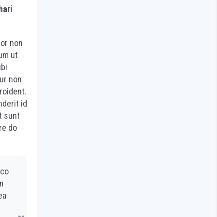
hari
por non
um ut
ubi
tur non
roident.
derit id
t sunt
re do
mco
m
ea